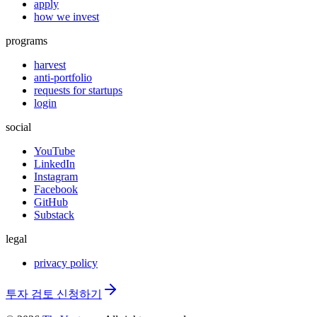
apply
how we invest
programs
harvest
anti-portfolio
requests for startups
login
social
YouTube
LinkedIn
Instagram
Facebook
GitHub
Substack
legal
privacy policy
투자 검토 신청하기