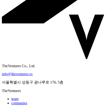
TheVentures Co., Ltd.
info@theventures.vc
서울특별시 성동구 광나루로 176, 5층
TheVentures
team
companies